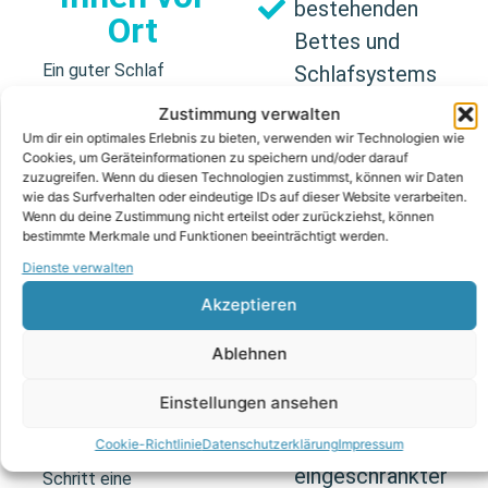
bestehenden
Ort
Bettes und
Ein guter Schlaf
Schlafsystems
beginnt mit einer
Zustimmung verwalten
Lösung, die wirklich zu
Realistische
Um dir ein optimales Erlebnis zu bieten, verwenden wir Technologien wie
Ihnen passt. Deshalb
Cookies, um Geräteinformationen zu speichern und/oder darauf
Einschätzung
beraten wir Sie auf
zuzugreifen. Wenn du diesen Technologien zustimmst, können wir Daten
Ihrer
wie das Surfverhalten oder eindeutige IDs auf dieser Website verarbeiten.
Wunsch direkt bei
Wenn du deine Zustimmung nicht erteilst oder zurückziehst, können
Raumsituation
Ihnen zuhause in
bestimmte Merkmale und Funktionen beeinträchtigt werden.
Mühlhausen. So können
Dienste verwalten
wir Ihre individuelle
Persönliche und
Akzeptieren
Schlafsituation
individuelle
realistisch einschätzen
Betreuung
Ablehnen
– ganz ohne
unpersönliches
Einstellungen ansehen
Besonders
Ausstellungsgefühl.
angenehm bei
Cookie-Richtlinie
Datenschutzerklärung
Impressum
So entsteht Schritt für
eingeschränkter
Schritt eine