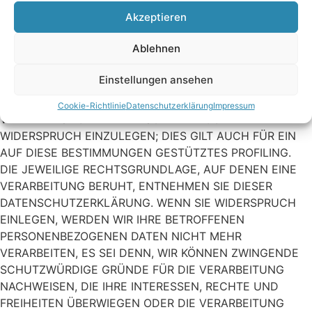
Direktwerbung (Art. 21 DSGVO)
Akzeptieren
Ablehnen
WENN DIE DATENVERARBEITUNG AUF GRUNDLAGE VON
ART. 6 ABS. 1 LIT. E ODER F DSGVO ERFOLGT, HABEN SIE
Einstellungen ansehen
JEDERZEIT DAS RECHT, AUS GRÜNDEN, DIE SICH AUS
IHRER BESONDEREN SITUATION ERGEBEN, GEGEN DIE
Cookie-Richtlinie
Datenschutzerklärung
Impressum
VERARBEITUNG IHRER PERSONENBEZOGENEN DATEN
WIDERSPRUCH EINZULEGEN; DIES GILT AUCH FÜR EIN
AUF DIESE BESTIMMUNGEN GESTÜTZTES PROFILING.
DIE JEWEILIGE RECHTSGRUNDLAGE, AUF DENEN EINE
VERARBEITUNG BERUHT, ENTNEHMEN SIE DIESER
DATENSCHUTZERKLÄRUNG. WENN SIE WIDERSPRUCH
EINLEGEN, WERDEN WIR IHRE BETROFFENEN
PERSONENBEZOGENEN DATEN NICHT MEHR
VERARBEITEN, ES SEI DENN, WIR KÖNNEN ZWINGENDE
SCHUTZWÜRDIGE GRÜNDE FÜR DIE VERARBEITUNG
NACHWEISEN, DIE IHRE INTERESSEN, RECHTE UND
FREIHEITEN ÜBERWIEGEN ODER DIE VERARBEITUNG