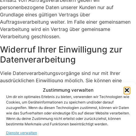
Einsatz von Auftragsverarbeitern geben wir
personenbezogene Daten unserer Kunden nur auf
Grundlage eines gültigen Vertrags über
Auftragsverarbeitung weiter. Im Falle einer gemeinsamen
Verarbeitung wird ein Vertrag über gemeinsame
Verarbeitung geschlossen.
Widerruf Ihrer Einwilligung zur
Datenverarbeitung
Viele Datenverarbeitungsvorgänge sind nur mit Ihrer
ausdrücklichen Einwilligung möglich. Sie können eine
bereits erteilte Einwilligung jederzeit widerrufen. Die
Zustimmung verwalten
Rechtmäßigkeit der bis zum Widerruf erfolgten
Um dir ein optimales Erlebnis zu bieten, verwenden wir Technologien wie
Datenverarbeitung bleibt vom Widerruf unberührt.
Cookies, um Geräteinformationen zu speichern und/oder darauf
zuzugreifen. Wenn du diesen Technologien zustimmst, können wir Daten
Widerspruchsrecht gegen die
wie das Surfverhalten oder eindeutige IDs auf dieser Website verarbeiten.
Wenn du deine Zustimmung nicht erteilst oder zurückziehst, können
Datenerhebung in besonderen
bestimmte Merkmale und Funktionen beeinträchtigt werden.
Fällen sowie gegen
Dienste verwalten